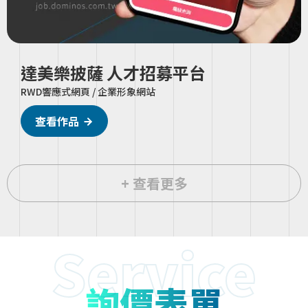
達美樂披薩 人才招募平台
RWD響應式網頁 / 企業形象網站
查看作品
+ 查看更多
Service
詢價表單