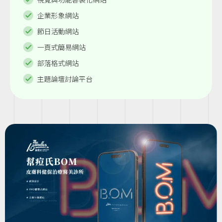
企業形象網站
節日活動網站
一頁式簡易網站
部落格式網站
主題論壇討論平台