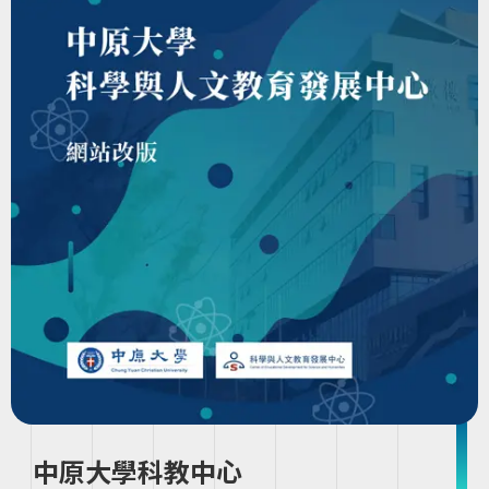
中原大學科教中心