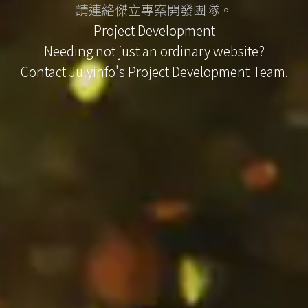
請連絡傑立專案開發團隊。
Project Development
Needing not just an ordinary website?
Contact Julyinfo's Project Development Team.