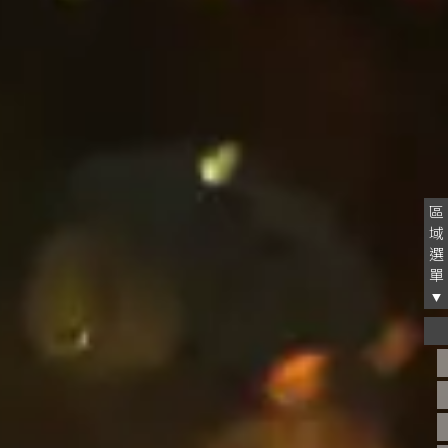
區
域
選
單