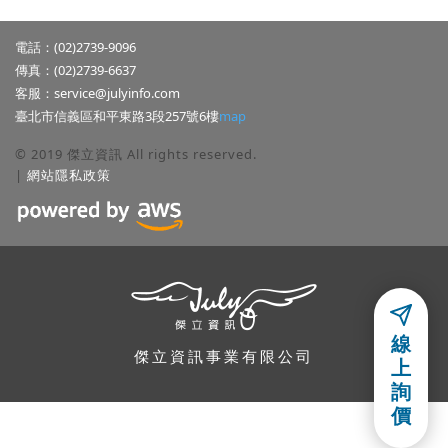
電話：(02)2739-9096
傳真：(02)2739-6637
客服：
service@julyinfo.com
臺北市信義區和平東路3段257號6樓
map
© 2019 傑立資訊 All rights reserved.
|
網站隱私政策
隱私權聲明
線
本公司關心使用者隱私權與個人資訊,並遵守本公司的網站隱私政策,使
傑立資訊事業有限公司
上
用者若有任何問題,可以參考本公司的「
網站隱私政策
」,或利用電子郵
詢
件或連絡電話詢問本公司.
價
同意
網站隱私政策