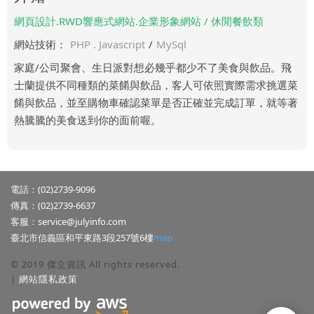
網頁設計.RWD響應式網站.企業形象網站 / 休閒餐飲類
網站技術：
PHP . Javascript
/
MySql
家庭/公司聚會、生日派對想必幾乎都少不了美食與飲品。飛
士蘭提供不同種類的菜餚與飲品，客人可依照實際需求挑選菜
餚與飲品，並至購物車確認菜單是否正確並完成訂單，就等著
熱騰騰的美食送到你的面前喔。
電話：(02)2739-9096
傳真：(02)2739-6637
客服：
service@julyinfo.com
臺北市信義區和平東路3段257號6樓
map
© 2019 傑立資訊 All rights reserved.
|
網站隱私政策