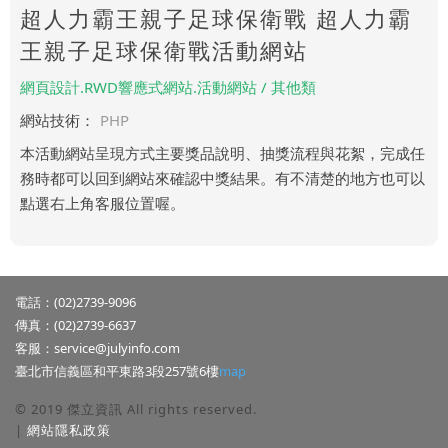
超人力霸王親子足球保衛戰 超人力霸
王親子足球保衛戰活動網站
網頁設計.RWD響應式網站.活動網站 / 其他類
網站技術：
PHP
本活動網站呈現方式主要獎品說明、抽獎流程與花絮，完成任
務時都可以回到網站來確認中獎結果。有不清楚的地方也可以
點選右上角客服位置喔。
電話：(02)2739-9096
傳真：(02)2739-6637
客服：
service@julyinfo.com
臺北市信義區和平東路3段257號6樓
map
© 2019 傑立資訊 All rights reserved.
|
網站隱私政策