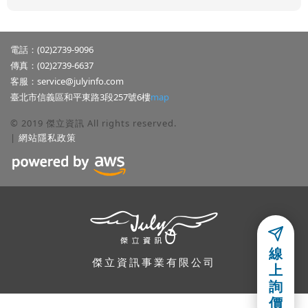
電話：(02)2739-9096
傳真：(02)2739-6637
客服：
service@julyinfo.com
臺北市信義區和平東路3段257號6樓
map
© 2019 傑立資訊 All rights reserved.
|
網站隱私政策
隱私權聲明
線
本公司關心使用者隱私權與個人資訊,並遵守本公司的網站隱私政策,使
傑立資訊事業有限公司
上
用者若有任何問題,可以參考本公司的「
網站隱私政策
」,或利用電子郵
詢
件或連絡電話詢問本公司.
價