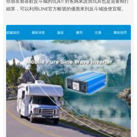
你朋友都喜歡反斗城的玩具!! 對爸媽來說買玩具也是需要精打
細算，可以利用LINE官方帳號的優惠來到反斗城撿便宜喔。