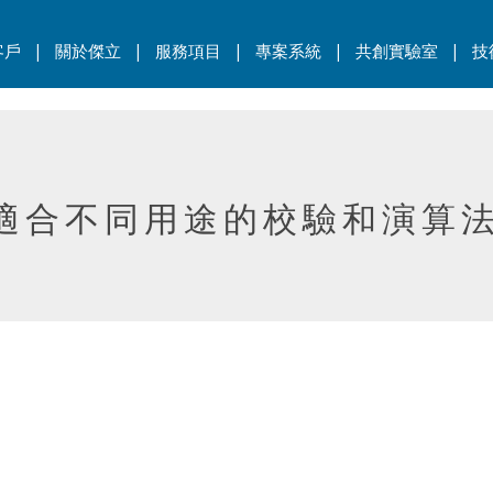
|
|
|
|
|
客戶
關於傑立
服務項目
專案系統
共創實驗室
技
4種適合不同用途的校驗和演算法[