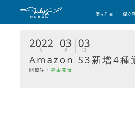
|
傑立作品
傑立
2022
03
03
年
月
日
Amazon S3新增
關鍵字：
專案開發