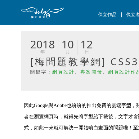
|
傑立作品
傑立
2018
10
12
年
月
日
[梅問題教學網] CSS
關鍵字：
網頁設計
、
專案開發
、
網頁設計作
因此Google與Adobe也紛紛的推出免費的雲端字
者在瀏覽網頁時，就得先將字型給下載後，文字才會顯示，
式，如此一來就可解決一開始噴白畫面的問題啦！至