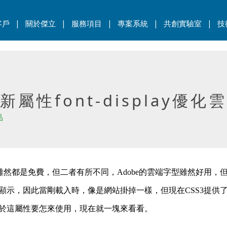
|
|
|
|
|
客戶
關於傑立
服務項目
專案系統
共創實驗室
技
3新屬性font-display
品
型，雖然都是免費，但二者有所不同，Adobe的雲端字型雖然好用，
因此當剛載入時，像是網站掛掉一樣，但現在CSS3提供了一組新屬
於這屬性要怎來使用，現在就一塊來看看。