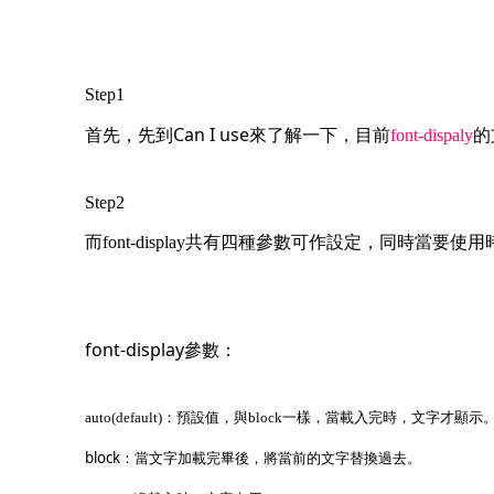
Step1
Can I use
首先，先到
來了解一下，目前
font-dispaly
的
Step2
而font-display共有四種參數可作設定，同時當要使用時
font-display
參數：
auto(default)
：
預設值，與block一樣，當載入完時，文字才顯示
block
：
當文字加載完畢後，將當前的文字替換過去。