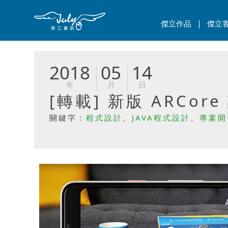
|
傑立作品
傑立
2018
05
14
年
月
日
[轉載] 新版 ARCor
關鍵字：
程式設計
、
JAVA程式設計
、
專案開