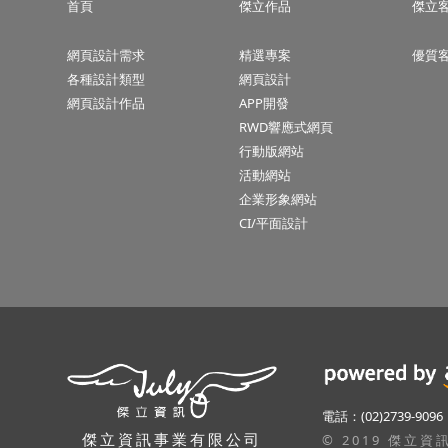
首頁
傑立作品
傑立
網頁設計需求
精選專案
優質
各種設計類型
網頁設計
網頁設計作品
APP開發
RWD響應式網頁
行動版網站
活動網站
企業形象網站
CI/平面設計
隱私權聲明
電話：(02)2739-9096
本公司關心使用者隱私權與個人資訊,並遵守本公司
傑立資訊事業有限公司
© 2019 傑立資訊 A