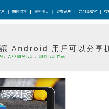
|
|
|
|
|
客戶
關於傑立
服務項目
專案系統
共創實驗室
技
e 讓 Android 用戶可以
發
、
APP開發設計
、
網頁設計作品