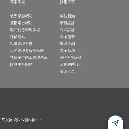
專案系統
技術分享
教學卓越網站
科技新知
廣播電台網站
網頁設計
客戶關係管理系統
程式設計
評價網站
專案開發
點餐管理系統
網路行銷
工務管理及報價系統
電子商務
社福單位志工管理系統
APP開發設計
購物平台網站
活動網站設計
資訊安全
平東路3段257號6樓
map