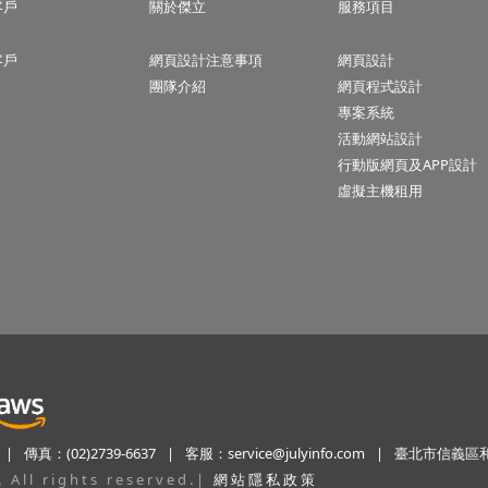
客戶
關於傑立
服務項目
客戶
網頁設計注意事項
網頁設計
團隊介紹
網頁程式設計
專案系統
活動網站設計
行動版網頁及APP設計
虛擬主機租用
|
傳真：(02)2739-6637
|
客服：
service@julyinfo.com
|
臺北市信義區和
ll rights reserved.
|
網站隱私政策