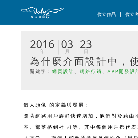
|
傑立作品
傑立
2016
03
23
年
月
日
為什麼介面設計中，使
關鍵字：
網頁設計
、
網路行銷
、
APP開發設
個人頭像 的定義與發展：
隨著網路用戶族群快速增加，他們對於藉由
室、部落格到社 群等。其中每個用戶都代