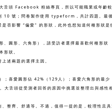
舌頭 Facebook 粉絲專頁，所以可能職業或年
號到 10 號；問卷製作使用 typeform，共計四題。
是否影響 “偏愛" 的形狀，此外也想知道何種形狀
方形、圓形、六角形），請受訪者選擇最喜歡何種形狀
基本形狀。
對上述兩題的選擇主因。
人）；喜愛圓形佔 42%（129人）；喜愛六角形的最
%。大舌頭從受測者回答的原因中挑選並整理出與感性
衡、整齊、舒適等。不過，值得一提的是，較理性且具