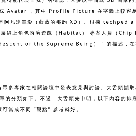
戶覺得能代表自我）的標誌，大多以平面或 3D 圖像
e 或 Avatar ，其中 Profile Picture 在字
阿凡達電影（藍藍的那齣 XD）。根據 techpedia 
線上角色扮演遊戲（Habitat） 專案人員（Chip Morn
nt of the Supreme Being） " 的描述，在英
多專家在相關論壇中發表意見與討論。大舌頭擷取與整理他
，並簡單的分類如下。不過，大舌頭先申明，以下內容的
可當成不同 “觀點" 參考就好。