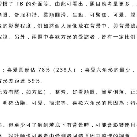
慣了 FB 的介面等。由此可看出，題目應考量更多
看順眼、舒服和諧、柔順圓滑、生動、可聚焦、可愛、
素的影響程度，例如將個人頭像放在背景中、與背景邊
假說。另外，兩題中喜歡方形的受訪者，皆有一定比例
）；喜愛圓形佔 78%（238人）；喜愛六角形的最少
形差距達 59%。
元素有關，如方底）、整齊、好看順眼、簡單俐落、正
、明確凸顯、可愛、簡潔等。喜歡六角形的原因為：特
述。但至少可了解到若底下有背景時，可能會影響使用
外，設計師也可參考由受測者回饋原因中整理的詞彙，