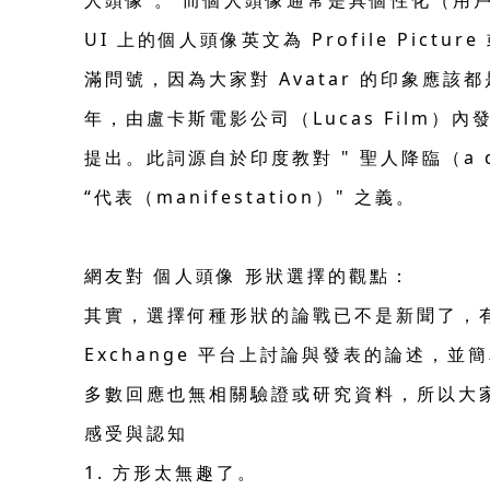
人頭像 。 而個人頭像通常是具個性化（用
UI 上的個人頭像英文為 Profile Pictur
滿問號，因為大家對 Avatar 的印象應該都是
年，由盧卡斯電影公司（Lucas Film）內發展
提出。此詞源自於印度教對 " 聖人降臨（a desce
“代表（manifestation）" 之義。
網友對 個人頭像 形狀選擇的觀點：
其實，選擇何種形狀的論戰已不是新聞了，有眾
Exchange 平台上討論與發表的論述
多數回應也無相關驗證或研究資料，所以大家
感受與認知
1. 方形太無趣了。