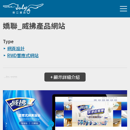
嬌聯_威拂產品網站
Type
網頁設計
RWD響應式網站
處理
+ 顯示詳細介紹
UI/UX設計
傑立資訊-設計部
程式設計
傑立資訊-程設部
技術