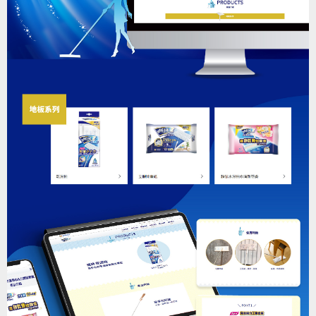
前端開發
UI/UX設計
HTML+CSS+AJAX
後端開發
PHP程式設計+MySQL
連結
Web Site
http://www.waveucc.com.tw/
< 返回列表頁