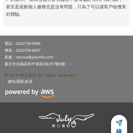
甚至是規劃個人服務也是沒有問題，只為了可以讓客戶收穫美
好體驗。
電話：(02)2739-9096
傳真：(02)2739-6637
客服：
service@julyinfo.com
臺北市信義區和平東路3段257號6樓
map
© 2019 傑立資訊 All rights reserved.
|
網站隱私政策
隱私權聲明
線
本公司關心使用者隱私權與個人資訊,並遵守本公司的網站隱私政策,使