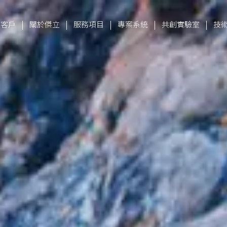
|
|
|
|
|
立客戶
關於傑立
服務項目
專案系統
共創實驗室
技