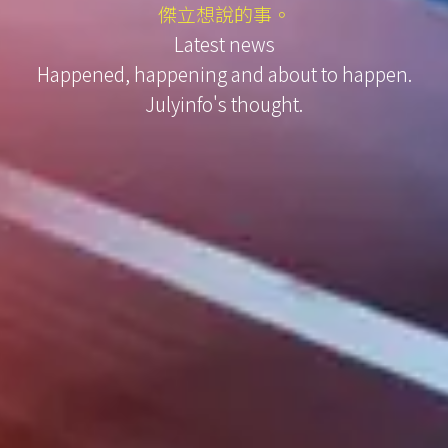
傑立想說的事。
Latest news
Happened, happening and about to happen.
Julyinfo's thought.