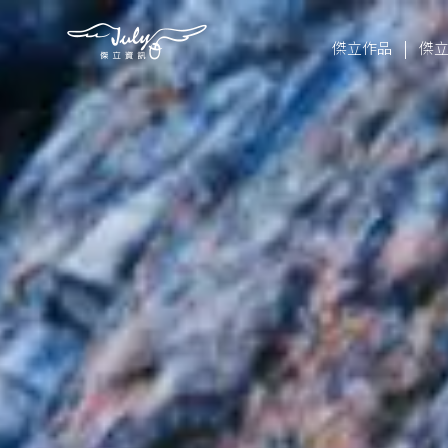
|
傑立作品
傑