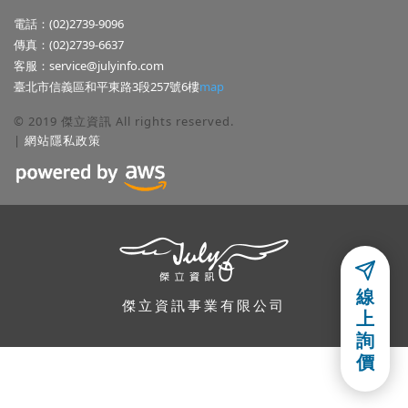
電話：(02)2739-9096
傳真：(02)2739-6637
客服：
service@julyinfo.com
臺北市信義區和平東路3段257號6樓
map
© 2019 傑立資訊 All rights reserved.
|
網站隱私政策
隱私權聲明
線
本公司關心使用者隱私權與個人資訊,並遵守本公司的網站隱私政策,使
傑立資訊事業有限公司
上
用者若有任何問題,可以參考本公司的「
網站隱私政策
」,或利用電子郵
件或連絡電話詢問本公司.
詢
價
同意
網站隱私政策