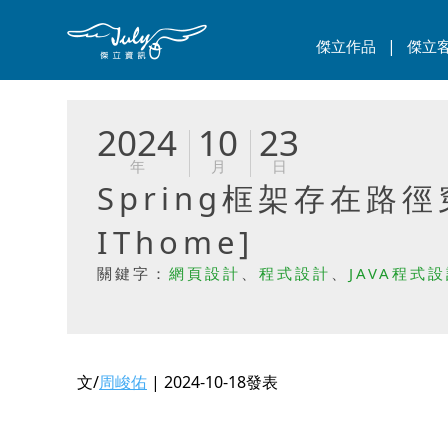
|
傑立作品
傑立
2024
10
23
年
月
日
Spring框架存在
IThome]
關鍵字：
網頁設計
、
程式設計
、
JAVA程式
文/
周峻佑
| 2024-10-18發表