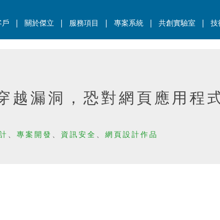
|
|
|
|
|
客戶
關於傑立
服務項目
專案系統
共創實驗室
技
路徑穿越漏洞，恐對網頁應用程
設計
、
專案開發
、
資訊安全
、
網頁設計作品