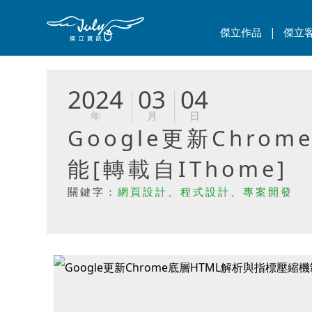
|
傑立作品
傑立
2024
03
04
年
月
日
Google更新Chr
能[轉載自IThome]
關鍵字：
網頁設計
、
程式設計
、
專案開發