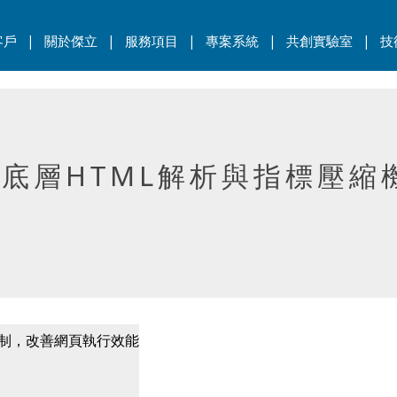
|
|
|
|
|
客戶
關於傑立
服務項目
專案系統
共創實驗室
技
ome底層HTML解析與指標