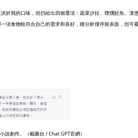
回覆取決於我的口味，但仍給出四個選項：蔬菜沙拉、煙燻鮭魚、
選出哪一項食物較符合自己的需求和喜好，雖分析僅停留表面，但可
說創作。（截圖自 / Chat GPT官網）