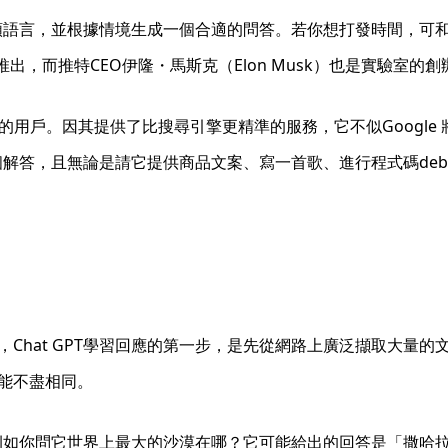
的人類語言，並根據情境生成一個合適的問答。若你想打發時間，
推出，而推特CEO伊隆・馬斯克（Elon Musk）也是實驗室的
名以上的用戶。因其提供了比搜尋引擎更精準的服務，它不似Goog
一個解答，且無論是請它提供商品文案、寫一首歌、進行程式碼de
，Chat GPT學習回應的第一步，是先從網路上廣泛擷取大量
能不盡相同。
度，例如你問它世界上最大的沙漠在哪？它可能給出的回答是「撒