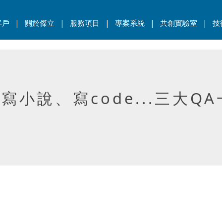
|
|
|
|
|
客戶
關於傑立
服務項目
專案系統
共創實驗室
技
會寫小說、寫code...三大