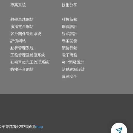
專案系統
技術分享
教學卓越網站
科技新知
廣播電台網站
網頁設計
客戶關係管理系統
程式設計
評價網站
專案開發
點餐管理系統
網路行銷
工務管理及報價系統
電子商務
社福單位志工管理系統
APP開發設計
購物平台網站
活動網站設計
資訊安全
平東路3段257號6樓
map