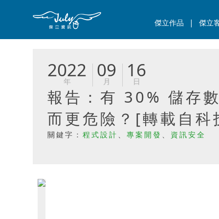
|
傑立作品
傑立
2022
09
16
年
月
日
報告：有 30% 儲
而更危險？[轉載自科
關鍵字：
程式設計
、
專案開發
、
資訊安全