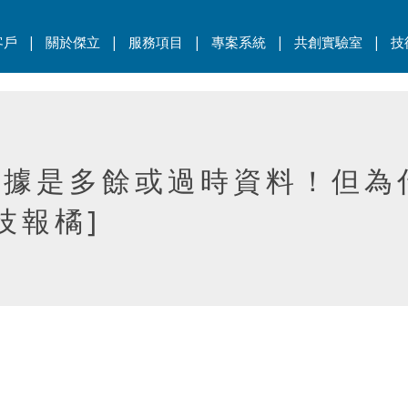
|
|
|
|
|
客戶
關於傑立
服務項目
專案系統
共創實驗室
技
存數據是多餘或過時資料！但
技報橘]