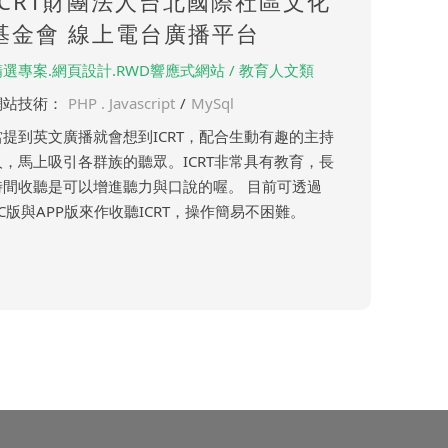
ICRT財團法人台北國際社區文化
基金會 線上電台廣播平台
精選專案.網頁設計.RWD響應式網站 / 教育人文類
網站技術：
PHP . Javascript
/
MySql
當提到英文廣播就會想到ICRT，配合生動有趣的主持
人，馬上吸引各群族的聽眾。ICRT非常具有教育，長
時間收聽是可以增進聽力與口說的喔。 目前可透過
PC版與APP版來作收聽ICRT，操作簡易不困難。