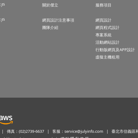
客戶
關於傑立
服務項目
客戶
網頁設計注意事項
網頁設計
團隊介紹
網頁程式設計
專案系統
活動網站設計
行動版網頁及APP設計
虛擬主機租用
|
傳真：(02)2739-6637
|
客服：
service@julyinfo.com
|
臺北市信義區和