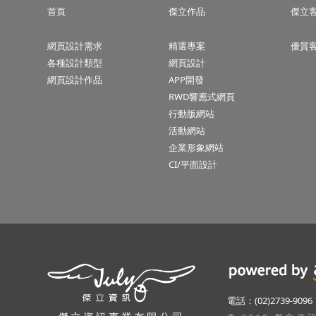
首頁
傑立作品
傑立
網頁設計需求
精選專案
優質
各種設計類型
網頁設計
網頁設計作品
APP開發
RWD響應式網頁
行動版網站
活動網站
企業形象網站
CI/平面設計
隱私權聲明
電話：(02)2739-9096
本公司關心使用者隱私權與個人資訊,並遵守本公司