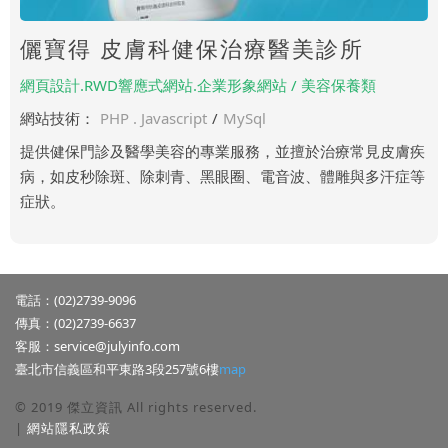
儷寶得 皮膚科健保治療醫美診所
網頁設計.RWD響應式網站.企業形象網站 / 美容保養類
網站技術：
PHP . Javascript
/
MySql
提供健保門診及醫學美容的專業服務，並擅於治療常見皮膚疾
病，如皮秒除斑、除刺青、黑眼圈、電音波、體雕與多汗症等
症狀。
電話：(02)2739-9096
傳真：(02)2739-6637
客服：
service@julyinfo.com
臺北市信義區和平東路3段257號6樓
map
© 2019 傑立資訊 All rights reserved.
|
網站隱私政策