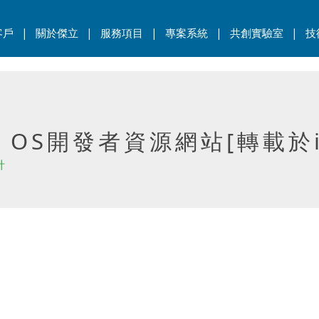
|
|
|
|
|
客戶
關於傑立
服務項目
專案系統
共創實驗室
技
me OS開發者資源網站[轉載於i
計