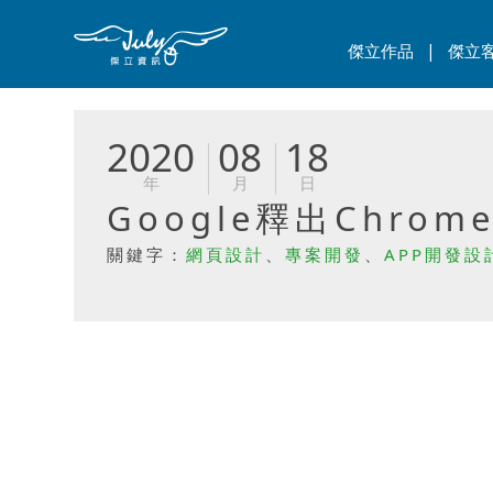
|
傑立作品
傑立
2020
08
18
年
月
日
Google釋出Chro
關鍵字：
網頁設計
、
專案開發
、
APP開發設