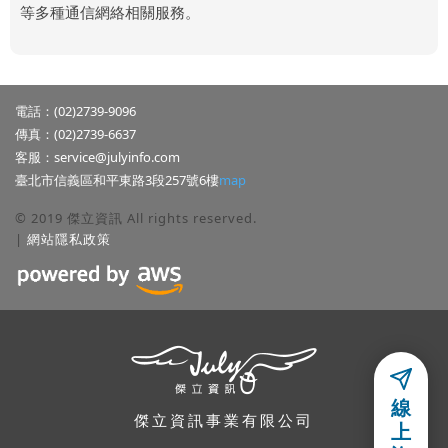
等多種通信網絡相關服務。
電話：(02)2739-9096
傳真：(02)2739-6637
客服：
service@julyinfo.com
臺北市信義區和平東路3段257號6樓
map
© 2019 傑立資訊 All rights reserved.
|
網站隱私政策
隱私權聲明
線
本公司關心使用者隱私權與個人資訊,並遵守本公司的網站隱私政策,使
傑立資訊事業有限公司
上
用者若有任何問題,可以參考本公司的「
網站隱私政策
」,或利用電子郵