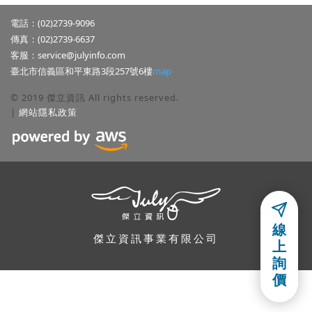
電話：(02)2739-9096
傳真：(02)2739-6637
客服：
service@julyinfo.com
臺北市信義區和平東路3段257號6樓
map
© 2019 傑立資訊 All rights reserved.
|
網站隱私政策
隱私權聲明
線
本公司關心使用者隱私權與個人資訊,並遵守本公司的網站隱私政策,使
傑立資訊事業有限公司
上
用者若有任何問題,可以參考本公司的「
網站隱私政策
」,或利用電子郵
詢
件或連絡電話詢問本公司.
價
同意
網站隱私政策