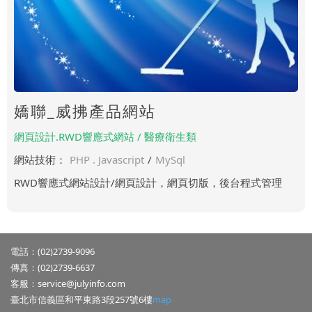
嬌聯_威拂產品網站
網頁設計.RWD響應式網站 / 醫療衛生類
網站技術：
PHP . Javascript
/
MySql
RWD響應式網站設計/網頁設計，網頁切版，後台程式管理
電話：(02)2739-9096
傳真：(02)2739-6637
客服：
service@julyinfo.com
臺北市信義區和平東路3段257號6樓
map