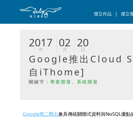
|
傑立作品
傑立
2017
02
20
年
月
日
Google推出Clou
自iThome]
關鍵字：
專案開發
、
系統開發
Google周二釋出
兼具傳統關聯式資料與NoSQL優點