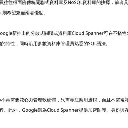
員往往得面臨傳統關聯式資料庫及NoSQL資料庫的抉擇，前者
nner則希望兼顧兩者優點。
tava並出， Google新推出的分散式關聯式資料庫Cloud Spann
on, Durability)的特性，同時沿用多數資料庫管理員熟悉的SQL語法。
r，讓DBA不再需要花心力管理軟硬體，只需專注應用邏輯，而且不需複
外，Google還為Cloud Spanner提供加密防護、身