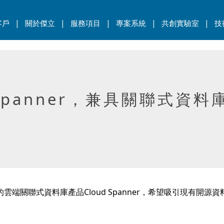
|
|
|
|
|
客戶
關於傑立
服務項目
專案系統
共創實驗室
技
d Spanner，兼具關聯式資
的雲端關聯式資料庫產品Cloud Spanner，希望吸引現有開