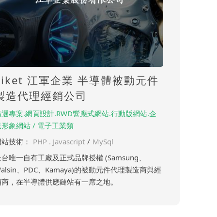
Liket 江軍企業 半導體被動元件
製造代理經銷公司
精選專案.網頁設計.RWD響應式網站.行動版網站.企
業形象網站 / 電子工業類
網站技術：
PHP . Javascript
/
MySql
全台唯一自有工廠及正式品牌授權 (Samsung、
alsin、PDC、Kamaya)的被動元件代理製造商與經
銷商，在半導體供應鏈站有一席之地。