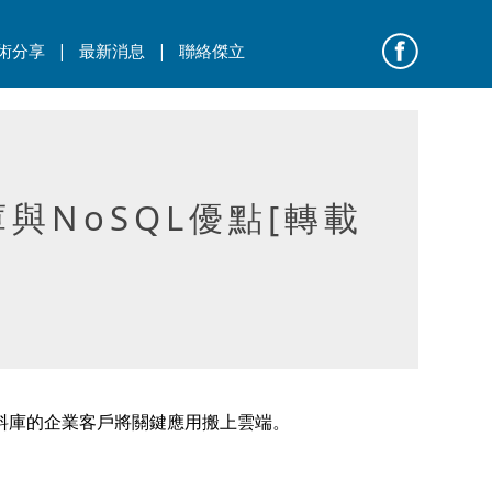
|
|
術分享
最新消息
聯絡傑立
料庫與NoSQL優點[轉載
源資料庫的企業客戶將關鍵應用搬上雲端。