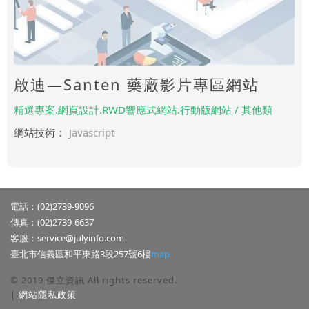
啟迪—Santen 藥廠影片專區網站
精選專案.網頁設計.RWD響應式網站.行動版網站 / 其他類
網站技術：
Javascript
電話：(02)2739-9096
傳真：(02)2739-6637
客服：
service@julyinfo.com
臺北市信義區和平東路3段257號6樓
map
© 2019 傑立資訊 All rights reserved.
|
網站隱私政策