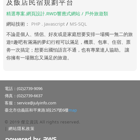
及飯店民宿規劃平台
精選專案.網頁設計.RWD響應式網站 / 戶外旅遊類
網站技術：
PHP . Javascript
/
MS-SQL
不論是個人、情侶、好友或是家庭想要安排一場獨一無二的旅
遊!!趣吧有滿滿的夢幻行程可以滿足，機票、包車、住宿、票
劵一次搞定；想要出國怕語言不通，也有專業達人協助。 讓
你擁有一場難忘又滿足的旅遊。
電話：(02)2739-9096
傳真：(02)2739-6637
客服：
service@julyinfo.com
臺北市信義區和平東路3段257號6樓
map
© 2019 傑立資訊 All rights reserved.
|
網站隱私政策