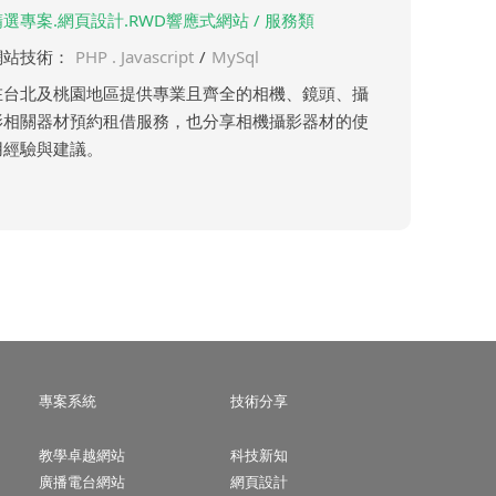
精選專案.網頁設計.RWD響應式網站 / 服務類
網站技術：
PHP . Javascript
/
MySql
在台北及桃園地區提供專業且齊全的相機、鏡頭、攝
影相關器材預約租借服務，也分享相機攝影器材的使
用經驗與建議。
專案系統
技術分享
教學卓越網站
科技新知
廣播電台網站
網頁設計