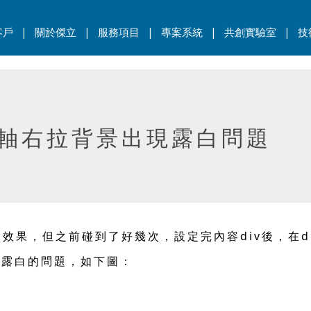
|
|
|
|
|
客戶
關於傑立
服務項目
專案系統
共創實驗室
技
捲軸右拉背景出現露白問題
效果，但之前碰到了好幾次，設定完內容div後，在d
會露白的問題，如下圖：