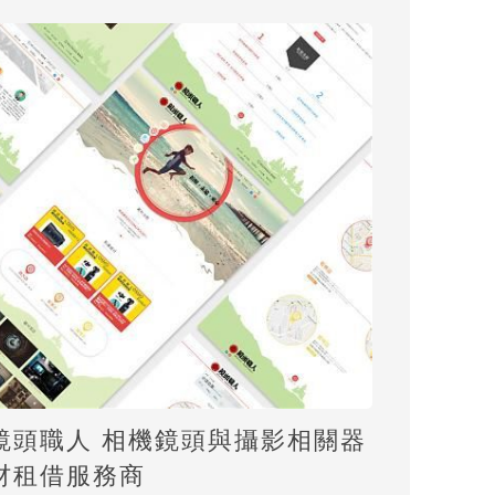
鏡頭職人 相機鏡頭與攝影相關器
材租借服務商