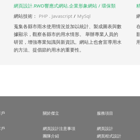
網頁設計.RWD響應式網站.企業形象網站 / 環保類
網站技術：
PHP . Javascript
/
MySql
蒐集各縣市雨水使用情況並加以統計、製成圖表與數
據顯示，觀察各縣市的用水情形。 舉辦專業人員的
研習，增強專業知識與新資訊。網站上也會宣導用水
的方法、提倡節約用水的重要性。
客戶
關於傑立
服務項目
客戶
網頁設計注意事項
網頁設計
團隊介紹
網頁程式設計