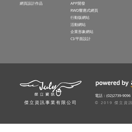
網頁設計作品
APP開發
RWD響應式網頁
行動版網站
活動網站
企業形象網站
CI/平面設計
隱私權聲明
電話：(02)2739-9096
本公司關心使用者隱私權與個人資訊,並遵守本公司
傑立資訊事業有限公司
© 2019 傑立資訊 A
的網站隱私政策,使用者若有任何問題,可以參考本
公司的「
網站隱私政策
」,或利用電子郵件或連絡電
話詢問本公司.
同意
網站隱私政策