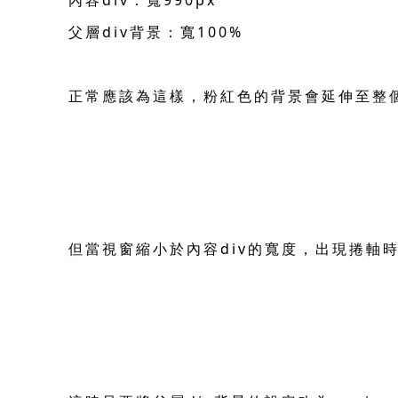
內容div：寬990px
父層div背景：寬100%
正常應該為這樣，粉紅色的背景會延伸至整
但當視窗縮小於內容div的寬度，出現捲軸