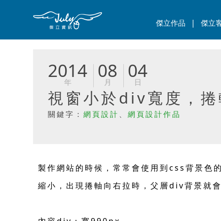
|
傑立作品
傑立
2014
08
04
年
月
日
視窗小於div寬度，
關鍵字：
網頁設計
、
網頁設計作品
製作網站的時候，常常會使用到css背景色的
縮小，出現捲軸向右拉時，父層div背景就