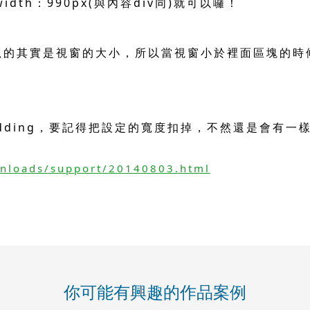
dth：990px(與內容div同)就可以囉！
候，抓的其實是視窗的大小，所以當視窗小於裡面區塊的
adding，要記得把設定的寬度扣掉，不然還是會有一
wnloads/support/20140803.html
你可能有興趣的作品案例