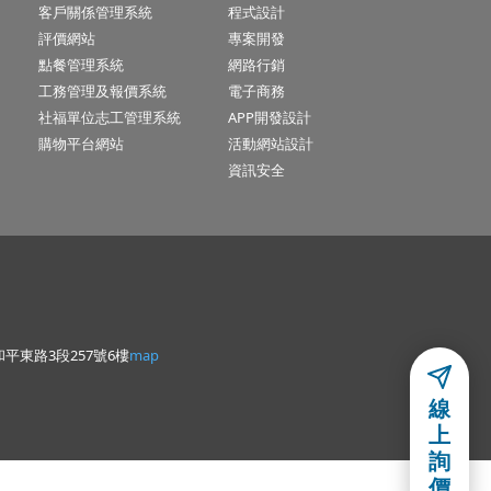
客戶關係管理系統
程式設計
評價網站
專案開發
點餐管理系統
網路行銷
工務管理及報價系統
電子商務
社福單位志工管理系統
APP開發設計
購物平台網站
活動網站設計
資訊安全
平東路3段257號6樓
map
線
上
詢
價