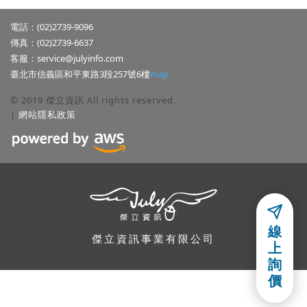
電話：(02)2739-9096
傳真：(02)2739-6637
客服：
service@julyinfo.com
臺北市信義區和平東路3段257號6樓
map
© 2019 傑立資訊 All rights reserved.
|
網站隱私政策
隱私權聲明
線
本公司關心使用者隱私權與個人資訊,並遵守本公司的網站隱私政策,使
傑立資訊事業有限公司
上
用者若有任何問題,可以參考本公司的「
網站隱私政策
」,或利用電子郵
詢
件或連絡電話詢問本公司.
價
同意
網站隱私政策