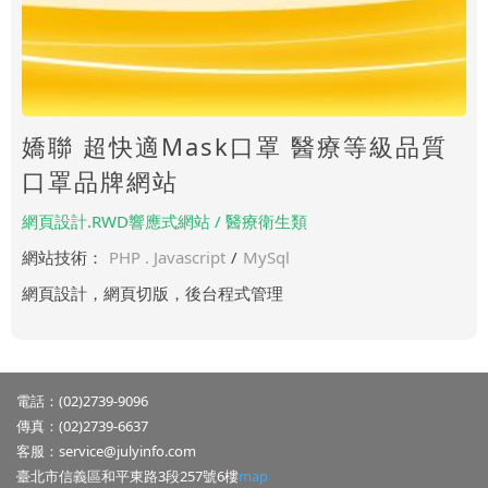
嬌聯 超快適Mask口罩 醫療等級品質
口罩品牌網站
網頁設計.RWD響應式網站 / 醫療衛生類
網站技術：
PHP . Javascript
/
MySql
網頁設計，網頁切版，後台程式管理
電話：(02)2739-9096
傳真：(02)2739-6637
客服：
service@julyinfo.com
臺北市信義區和平東路3段257號6樓
map