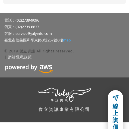
電話：(02)2739-9096
傳真：(02)2739-6637
客服：
service@julyinfo.com
臺北市信義區和平東路3段257號6樓
map
© 2019 傑立資訊 All rights reserved.
|
網站隱私政策
隱私權聲明
線
本公司關心使用者隱私權與個人資訊,並遵守本公司的網站隱私政策,使
傑立資訊事業有限公司
上
用者若有任何問題,可以參考本公司的「
網站隱私政策
」,或利用電子郵
詢
件或連絡電話詢問本公司.
價